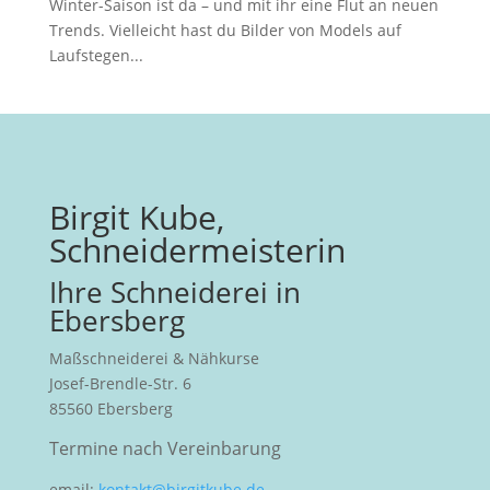
Winter-Saison ist da – und mit ihr eine Flut an neuen
Trends. Vielleicht hast du Bilder von Models auf
Laufstegen...
Birgit Kube,
Schneidermeisterin
Ihre Schneiderei in
Ebersberg
Maßschneiderei & Nähkurse
Josef-Brendle-Str. 6
85560 Ebersberg
Termine nach Vereinbarung
email:
kontakt@birgitkube.de