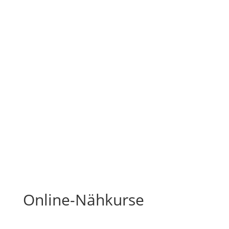
zusammen
nähen
Kurse und digitale Produkte für deine
Auszeit mit Nadel und Faden
Online-Nähkurse