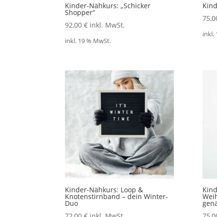
Kinder-Nähkurs: „Schicker
Kind
Shopper“
75,
92,00
€
inkl. MwSt.
inkl.
inkl. 19 % MwSt.
Kinder-Nähkurs: Loop &
Kind
Knotenstirnband – dein Winter-
Weih
Duo
gen
72,00
€
inkl. MwSt.
75,