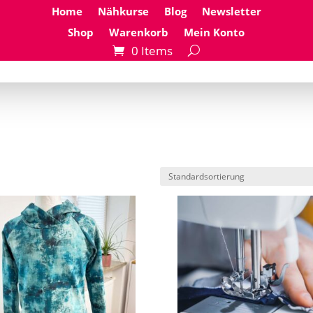
Home
Nähkurse
Blog
Newsletter
Shop
Warenkorb
Mein Konto
0 Items