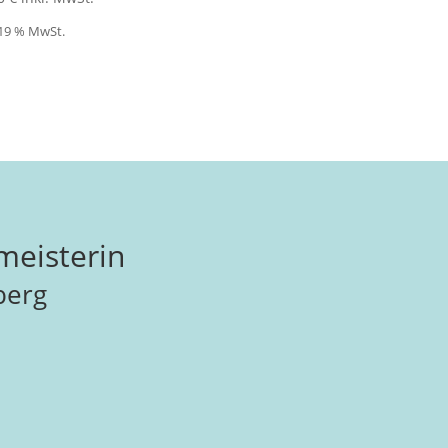
 19 % MwSt.
meisterin
berg