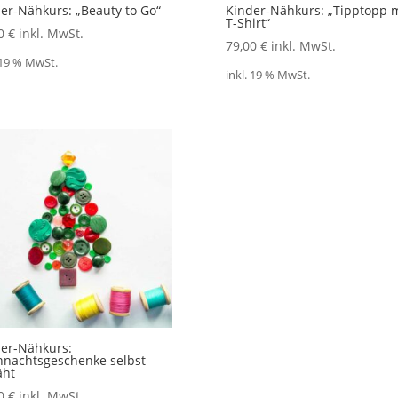
er-Nähkurs: „Beauty to Go“
Kinder-Nähkurs: „Tipptopp m
T-Shirt“
00
€
inkl. MwSt.
79,00
€
inkl. MwSt.
 19 % MwSt.
inkl. 19 % MwSt.
er-Nähkurs:
nachtsgeschenke selbst
äht
00
€
inkl. MwSt.